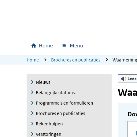
Ga naar hoofdinhoud
Ga direct naar hoofdnavigatie
Ga direct naar footer
Home
Menu
Hoofdnavigatie
U bevindt zich hier:
Home
Brochures en publicaties
Waarneming 
Lees
Nieuws
Waar
Belangrijke datums
Programma's en formulieren
Brochures en publicaties
Do
Rekenhulpen
Verstoringen