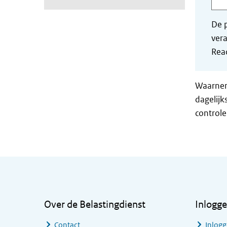
De p
vera
Read
Waarnemi
dagelijk
controle
Algemene informatie
Over de Belastingdienst
Inlogg
Contact
Inlogg