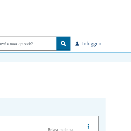
nt u naar op zoek?
zoek
Inloggen
Opties van bestand Wa
Belastingdienst