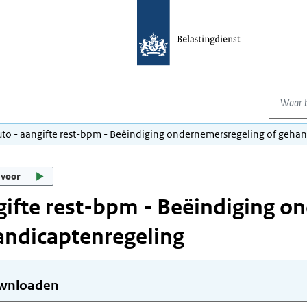
Waar be
uto - aangifte rest-bpm - Beëindiging ondernemersregeling of geha
 voor
ifte rest-bpm - Beëindiging o
ndicaptenregeling
wnloaden