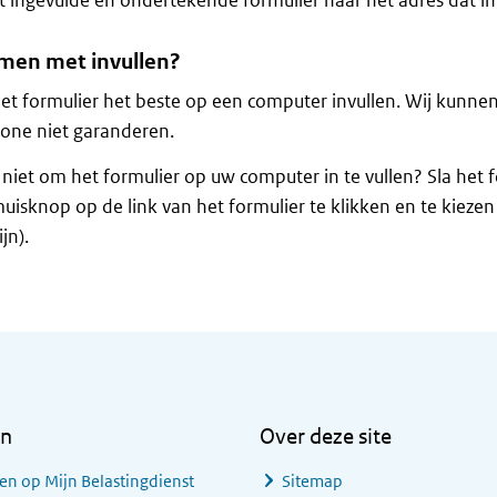
t ingevulde en ondertekende formulier naar het adres dat in 
men met invullen?
et formulier het beste op een computer invullen. Wij kunne
one niet garanderen.
 niet om het formulier op uw computer in te vullen? Sla het 
uisknop op de link van het formulier te klikken en te kieze
jn).
en
Over deze site
en op Mijn Belastingdienst
Sitemap