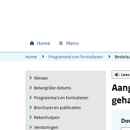
Ga naar hoofdinhoud
Ga direct naar hoofdnavigatie
Ga direct naar footer
Home
Menu
Hoofdnavigatie
U bevindt zich hier:
Home
Programma's en formulieren
Bestela
Lees
Nieuws
Aang
Belangrijke datums
geha
Programma's en formulieren
Brochures en publicaties
Rekenhulpen
Do
Verstoringen