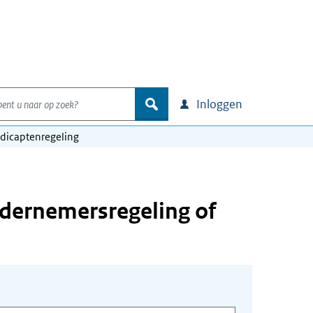
nt u naar op zoek?
zoek
Inloggen
ndicaptenregeling
ndernemersregeling of