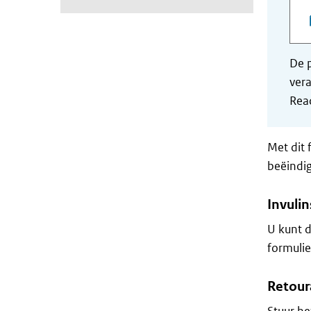
De p
vera
Read
Met dit 
beëindig
Invulin
U kunt d
formulie
Retour