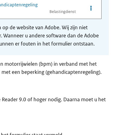
andicaptenregeling
Opties van bestand Aa
Belastingdienst
op de website van Adobe. Wij zijn niet
der. Wanneer u andere software dan de Adobe
nnen er fouten in het formulier ontstaan.
en motorrijwielen (bpm) in verband met het
 met een beperking (gehandicaptenregeling).
e Reader 9.0 of hoger nodig. Daarna moet u het