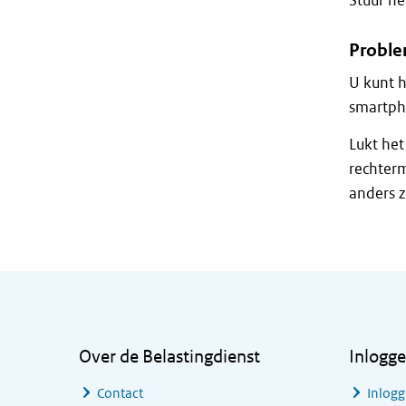
Stuur he
Proble
U kunt h
smartph
Lukt het
rechterm
anders zi
Algemene informatie
Over de Belastingdienst
Inlogg
Contact
Inlogg