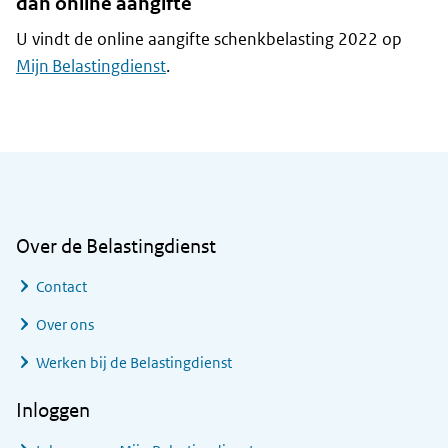
dan online aangifte
U vindt de online aangifte schenkbelasting 2022 op
Mijn Belastingdienst
.
Algemene informatie
Over de Belastingdienst
Contact
Over ons
Werken bij de Belastingdienst
Inloggen