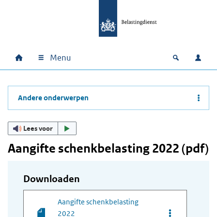
Ga naar hoofdinhoud
Ga direct naar hoofdnavigatie
Ga direct naar footer
Menu
Home
Open zoek
Inlo
Hoofdnavigatie
Andere onderwerpen
Lees voor
Aangifte schenkbelasting 2022 (pdf)
Downloaden
Aangifte schenkbelasting
Opties van bes
2022