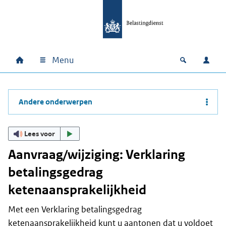
Ga naar hoofdinhoud
Ga direct naar hoofdnavigatie
Ga direct naar footer
Menu
Home
Open zoek
Inlo
Hoofdnavigatie
Andere onderwerpen
Lees voor
Aanvraag/wijziging: Verklaring
betalingsgedrag
ketenaansprakelijkheid
Met een Verklaring betalingsgedrag
ketenaansprakelijkheid kunt u aantonen dat u voldoet