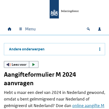
Ga naar hoofdinhoud
Ga direct naar hoofdnavigatie
Ga direct naar footer
Menu
Home
Open zoek
Inlo
Hoofdnavigatie
Andere onderwerpen
Lees voor
Aangifteformulier M 2024
aanvragen
Hebt u maar een deel van 2024 in Nederland gewoond,
omdat u bent geïmmigreerd naar Nederland of
geëmigreerd uit Nederland? Doe dan
online aangifte M