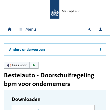
Ga naar hoofdinhoud
Ga direct naar hoofdnavigatie
Ga direct naar footer
Menu
Home
Open zoek
Inlo
Hoofdnavigatie
Andere onderwerpen
Lees voor
Bestelauto - Doorschuifregeling
bpm voor ondernemers
Downloaden