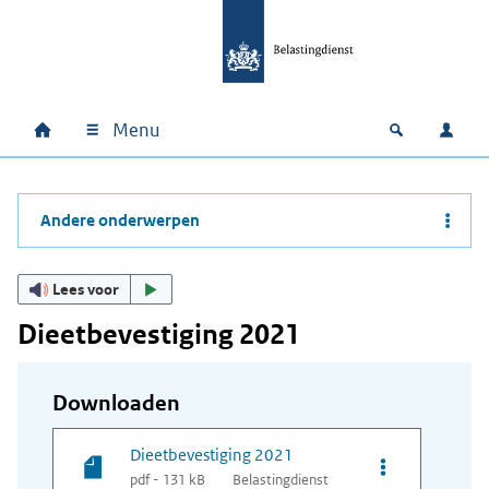
Ga naar hoofdinhoud
Ga direct naar hoofdnavigatie
Ga direct naar footer
Menu
Home
Open zoek
Inlo
Hoofdnavigatie
Andere onderwerpen
Lees voor
Dieetbevestiging 2021
Downloaden
Dieetbevestiging 2021
Opties van bes
pdf - 131 kB
Belastingdienst