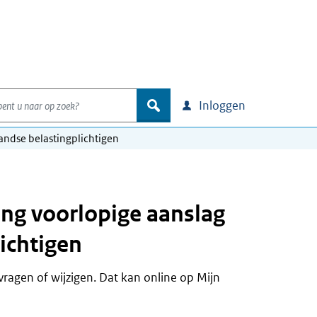
nt u naar op zoek?
zoek
Inloggen
landse belastingplichtigen
ing voorlopige aanslag
ichtigen
vragen of wijzigen. Dat kan online op Mijn