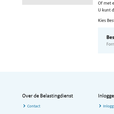
Of met e
U kunt d
Kies Bes
Bes
Form
Algemene informatie
Over de Belastingdienst
Inlogg
Contact
Inlogg