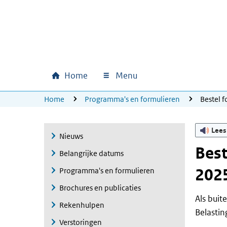
Ga naar hoofdinhoud
Ga direct naar hoofdnavigatie
Ga direct naar footer
Home
Menu
Hoofdnavigatie
U bevindt zich hier:
Home
Programma's en formulieren
Bestel 
Lees
Nieuws
Best
Belangrijke datums
2025
Programma's en formulieren
Brochures en publicaties
Als buit
Rekenhulpen
Belastin
Verstoringen