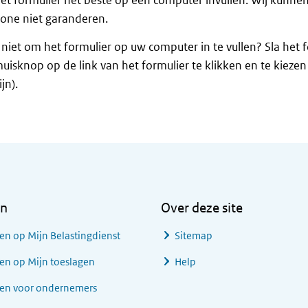
et formulier het beste op een computer invullen. Wij kunne
one niet garanderen.
 niet om het formulier op uw computer in te vullen? Sla het 
uisknop op de link van het formulier te klikken en te kieze
jn).
en
Over deze site
en op Mijn Belastingdienst
Sitemap
en op Mijn toeslagen
Help
gen voor ondernemers