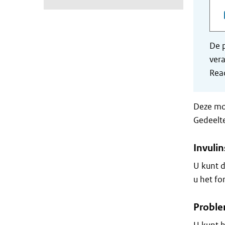
De p
vera
Read
Deze mod
Gedeelte
Invulin
U kunt d
u het fo
Proble