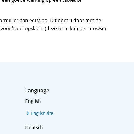
n een goede werking op een tablet of
formulier dan eerst op. Dit doet u door met de
n voor 'Doel opslaan' (deze term kan per browser
Language
English
English site
Deutsch