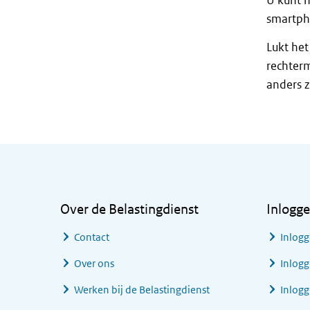
U kunt h
smartph
Lukt het
rechterm
anders zi
Algemene informatie
Over de Belastingdienst
Inlogg
Contact
Inlogg
Over ons
Inlogg
Werken bij de Belastingdienst
Inlog