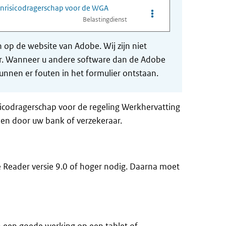
genrisicodragerschap voor de WGA
Opties van bestand Ga
Belastingdienst
op de website van Adobe. Wij zijn niet
der. Wanneer u andere software dan de Adobe
nnen er fouten in het formulier ontstaan.
icodragerschap voor de regeling Werkhervatting
nen door uw bank of verzekeraar.
e Reader versie 9.0 of hoger nodig. Daarna moet