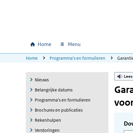
Ga naar hoofdinhoud
Ga direct naar hoofdnavigatie
Ga direct naar footer
Home
Menu
Hoofdnavigatie
U bevindt zich hier:
Home
Programma's en formulieren
Garanti
Lees
Nieuws
Gara
Belangrijke datums
voo
Programma's en formulieren
Brochures en publicaties
Rekenhulpen
Do
Verstoringen