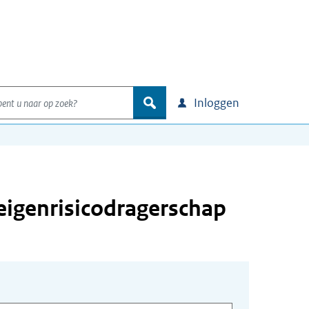
nt u naar op zoek?
zoek
Inloggen
 eigenrisicodragerschap