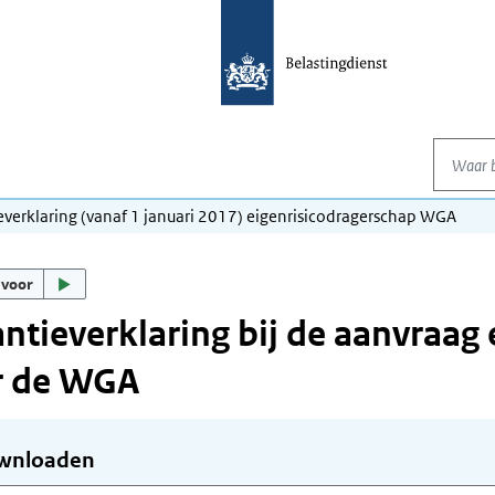
Waar be
everklaring (vanaf 1 januari 2017) eigenrisicodragerschap WGA
 voor
ntieverklaring bij de aanvraag
r de WGA
wnloaden