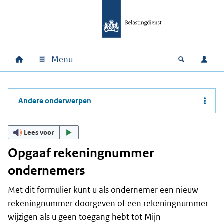
Ga naar hoofdinhoud
Ga direct naar hoofdnavigatie
Ga direct naar footer
Menu
Home
Open zoek
Inlo
Hoofdnavigatie
Andere onderwerpen
Lees voor
Opgaaf rekeningnummer
ondernemers
Met dit formulier kunt u als ondernemer een nieuw
rekeningnummer doorgeven of een rekeningnummer
wijzigen als u geen toegang hebt tot Mijn