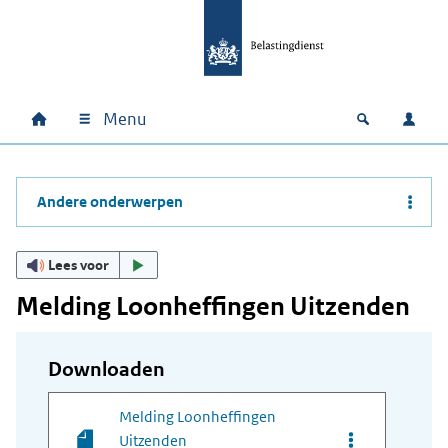
Ga naar hoofdinhoud
Ga direct naar hoofdnavigatie
Ga direct naar footer
Menu
Home
Open zoek
Inlo
Hoofdnavigatie
Andere onderwerpen
Lees voor
Melding Loonheffingen Uitzenden
Downloaden
Melding Loonheffingen
Opties van be
Uitzenden