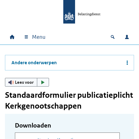
Ga naar hoofdinhoud
Ga direct naar hoofdnavigatie
Ga direct naar footer
Menu
Home
Open zoek
Inlo
Hoofdnavigatie
Andere onderwerpen
Lees voor
Standaardformulier publicatieplicht
Kerkgenootschappen
Downloaden