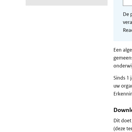
De p
vera
Read
Een alge
gemeensc
onderwij
Sinds 1 
uw organ
Erkennin
Downlo
Dit doet
(deze te