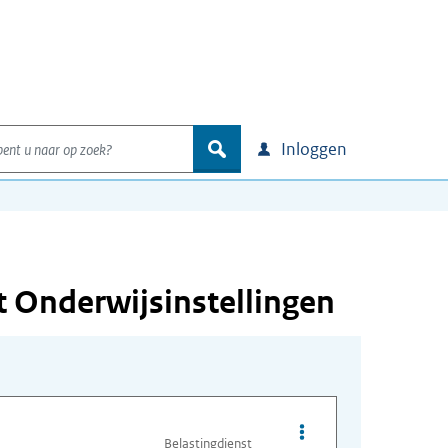
nt u naar op zoek?
zoek
Inloggen
t Onderwijsinstellingen
Opties van bestand St
Belastingdienst