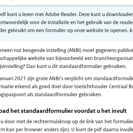
df kunt u lezen met Adobe Reader. Deze kunt u downloaden 
ntwoordelijk voor de installatie en het gebruik van de rea
er gebruikt om een formulier op onze website te openen, ku
meen nut beogende instelling (ANBI) moet gegevens publice
happelijke website van bijvoorbeeld een brancheorganisati
sinstelling? Dan kunt u dit standaardformulier gebruiken.
januari 2021 zijn grote ANBI's verplicht om standaardformulie
isatie erkend als goed doel door toezichthouder Centraal 
gspaspoort als standaardformulier gebruiken.
ad het standaardformulier voordat u het invult
 u door met de rechtermuisknop op de link van het formulier t
rm kan per browser anders zijn). U kunt de pdf daarna invul