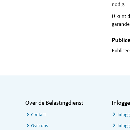
nodig.
U kunt d
garande
Public
Publicee
Algemene informatie
Over de Belastingdienst
Inlogg
Contact
Inlogg
Over ons
Inlogg