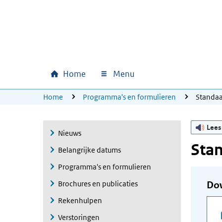
Ga naar hoofdinhoud
Ga direct naar hoofdnavigatie
Ga direct naar footer
Home
Menu
Hoofdnavigatie
U bevindt zich hier:
Home
Programma's en formulieren
Standaa
Lees
Nieuws
Stan
Belangrijke datums
Programma's en formulieren
Brochures en publicaties
Do
Rekenhulpen
Verstoringen