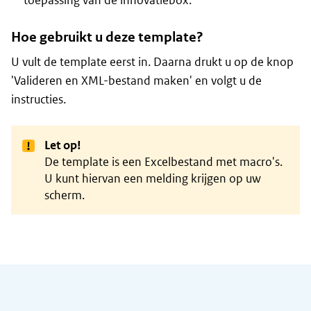
toepassing van de innovatiebox.
Hoe gebruikt u deze template?
U vult de template eerst in. Daarna drukt u op de knop
'Valideren en XML-bestand maken' en volgt u de
instructies.
Let op!
De template is een Excelbestand met macro's.
U kunt hiervan een melding krijgen op uw
scherm.
Algemene informatie