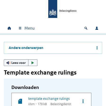
Ga naar hoofdinhoud
Ga direct naar hoofdnavigatie
Ga direct naar footer
Menu
Home
Open zoek
Inlo
Hoofdnavigatie
Andere onderwerpen
Lees voor
Template exchange rulings
Downloaden
template exchange rulings
Opties van bes
xlsm - 179 kB
Belastingdienst