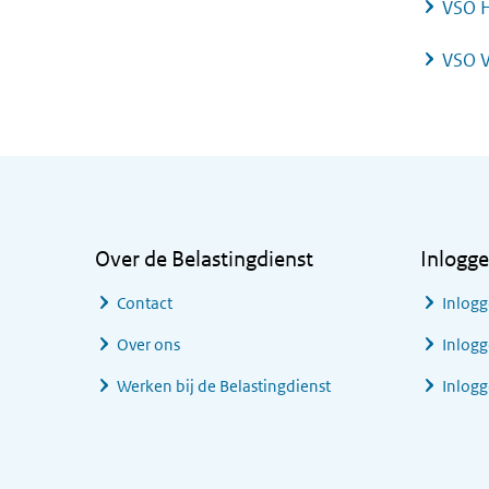
VSO 
VSO V
Algemene informatie
Over de Belastingdienst
Inlogg
Contact
Inlogg
Over ons
Inlogg
Werken bij de Belastingdienst
Inlog