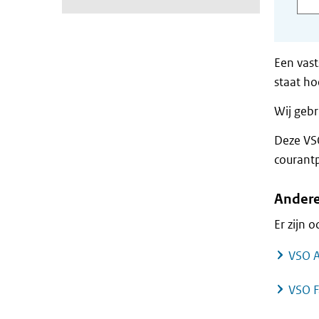
Een vast
staat ho
Wij gebr
Deze VS
courantp
Andere
Er zijn
VSO 
VSO F