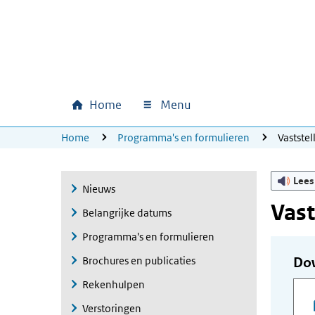
Ga naar hoofdinhoud
Ga direct naar hoofdnavigatie
Ga direct naar footer
Home
Menu
Hoofdnavigatie
U bevindt zich hier:
Home
Programma's en formulieren
Vastste
Lees
Nieuws
Vast
Belangrijke datums
Programma's en formulieren
Brochures en publicaties
Do
Rekenhulpen
Verstoringen