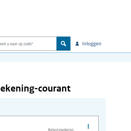
nt u naar op zoek?
zoek
Inloggen
Rekening-courant
Opties van bestand Va
Belastingdienst