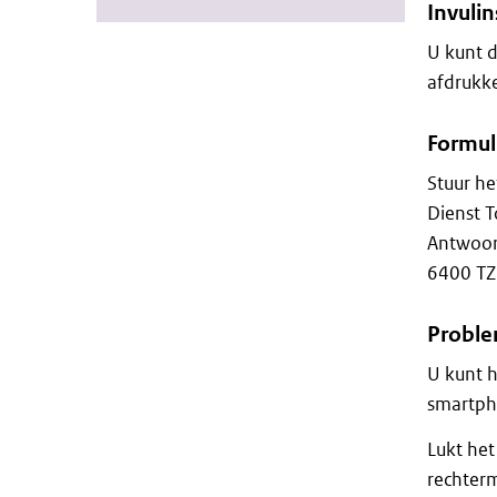
Invulin
U kunt d
afdrukke
Formul
Stuur he
Dienst 
Antwoo
6400 TZ
Proble
U kunt h
smartph
Lukt het
rechterm