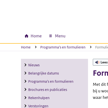
Ga naar hoofdinhoud
Ga direct naar hoofdnavigatie
Ga direct naar footer
Home
Menu
Hoofdnavigatie
U bevindt zich hier:
Home
Programma's en formulieren
Formuli
Lees
Nieuws
Form
Belangrijke datums
Programma's en formulieren
Met dit 
Brochures en publicaties
bij u wo
waar het
Rekenhulpen
Verstoringen