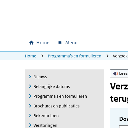
Ga naar hoofdinhoud
Ga direct naar hoofdnavigatie
Ga direct naar footer
Home
Menu
Hoofdnavigatie
U bevindt zich hier:
Home
Programma's en formulieren
Verzoek
Lees
Nieuws
Verz
Belangrijke datums
teru
Programma's en formulieren
Brochures en publicaties
Rekenhulpen
Do
Verstoringen