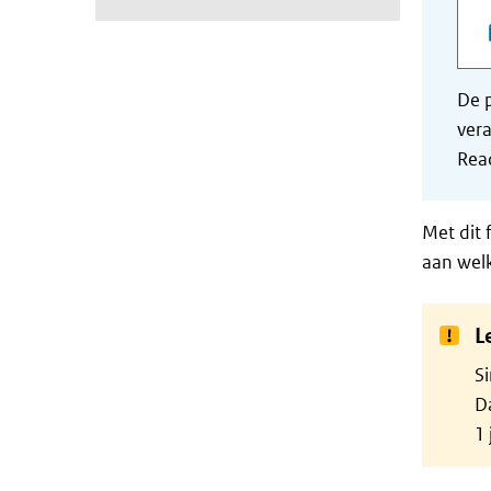
De p
vera
Read
Met dit 
aan wel
L
Si
Da
1 