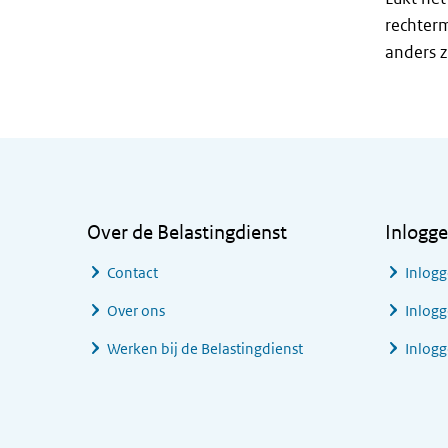
rechterm
anders zi
Algemene informatie
Over de Belastingdienst
Inlogg
Contact
Inlogg
Over ons
Inlogg
Werken bij de Belastingdienst
Inlog