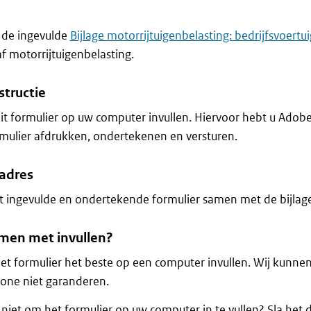
j de ingevulde
Bijlage motorrijtuigenbelasting: bedrijfsvoertu
f motorrijtuigenbelasting.
structie
it formulier op uw computer invullen. Hiervoor hebt u Adob
mulier afdrukken, ondertekenen en versturen.
adres
t ingevulde en ondertekende formulier samen met de bijlage 
men met invullen?
et formulier het beste op een computer invullen. Wij kunne
one niet garanderen.
 niet om het formulier op uw computer in te vullen? Sla het 