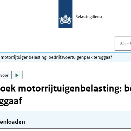
Waar be
 motorrijtuigenbelasting: bedrijfsvoertuigenpark teruggaaf
 voor
oek motorrijtuigenbelasting: b
ggaaf
wnloaden