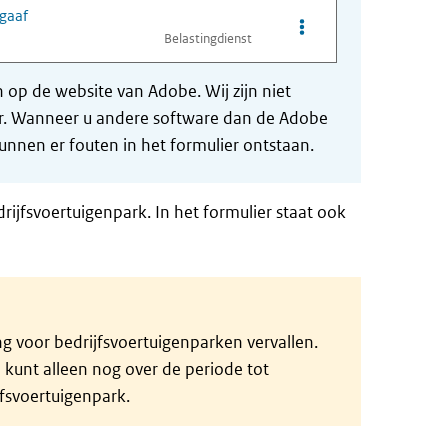
ggaaf
Opties van bestand Ver
Belastingdienst
op de website van Adobe. Wij zijn niet
der. Wanneer u andere software dan de Adobe
nnen er fouten in het formulier ontstaan.
rijfsvoertuigenpark. In het formulier staat ook
ing voor bedrijfsvoertuigenparken vervallen.
kunt alleen nog over de periode tot
jfsvoertuigenpark.