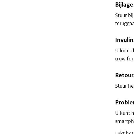
Bijlage
Stuur bi
teruggaa
Invulin
U kunt d
u uw for
Retour
Stuur he
Proble
U kunt h
smartph
Lukt het