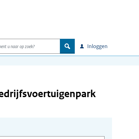
nt u naar op zoek?
zoek
Inloggen
edrijfsvoertuigenpark