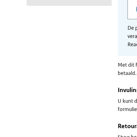
De p
vera
Read
Met dit 
betaald.
Invulin
U kunt d
formulie
Retour