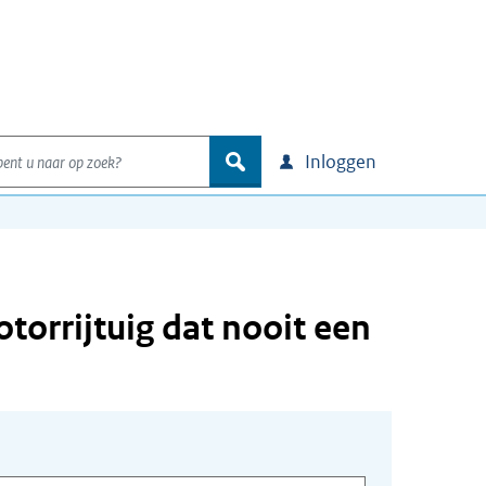
nt u naar op zoek?
zoek
Inloggen
orrijtuig dat nooit een