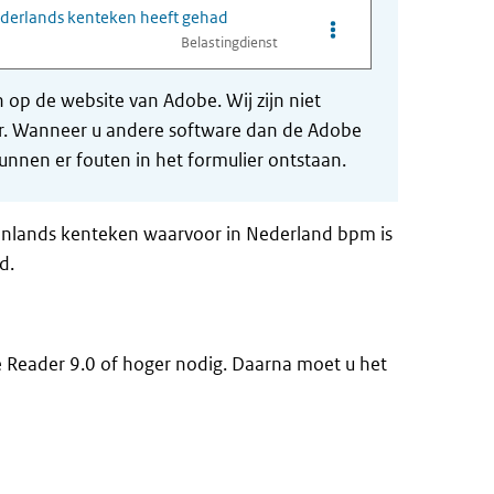
ederlands kenteken heeft gehad
Opties van bestand Ve
Belastingdienst
op de website van Adobe. Wij zijn niet
der. Wanneer u andere software dan de Adobe
nnen er fouten in het formulier ontstaan.
tenlands kenteken waarvoor in Nederland bpm is
d.
e Reader 9.0 of hoger nodig. Daarna moet u het