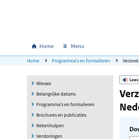
Ga naar hoofdinhoud
Ga direct naar hoofdnavigatie
Ga direct naar footer
Home
Menu
Hoofdnavigatie
U bevindt zich hier:
Home
Programma's en formulieren
Verzoek
Lees
Nieuws
Verz
Belangrijke datums
Nede
Programma's en formulieren
Brochures en publicaties
Rekenhulpen
Do
Verstoringen