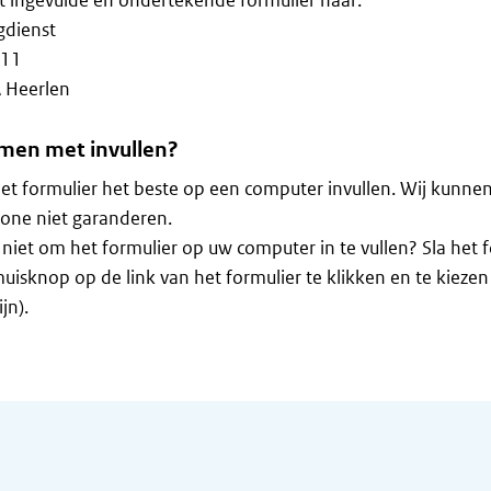
t ingevulde en ondertekende formulier naar:
gdienst
 11
 Heerlen
men met invullen?
et formulier het beste op een computer invullen. Wij kunne
one niet garanderen.
 niet om het formulier op uw computer in te vullen? Sla het 
uisknop op de link van het formulier te klikken en te kieze
jn).