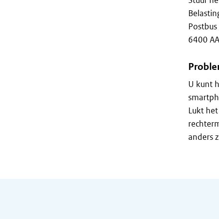
Stuur he
Belastin
Postbus
6400 AA
Proble
U kunt h
smartph
Lukt het
rechterm
anders zi
Algemene informatie