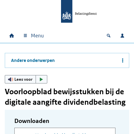
Ga naar hoofdinhoud
Ga direct naar hoofdnavigatie
Ga direct naar footer
Menu
Home
Open zoek
Inlo
Hoofdnavigatie
Andere onderwerpen
Lees voor
Voorloopblad bewijsstukken bij de
digitale aangifte dividendbelasting
Downloaden