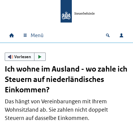
Zum Hauptinhalt springen
Zur Hauptnavigation springen
Zum Footer springen
Menü
Home
Open zoek
Anm
Hauptnavigation
Vorlesen
Ich wohne im Ausland - wo zahle ich
Steuern auf niederländisches
Einkommen?
Das hängt von Vereinbarungen mit Ihrem
Wohnsitzland ab. Sie zahlen nicht doppelt
Steuern auf dasselbe Einkommen.