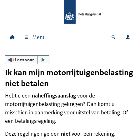
Ga naar hoofdinhoud
Ga direct naar hoofdnavigatie
Ga direct naar footer
Menu
Home
Open zoek
Inlo
Hoofdnavigatie
Lees voor
Ik kan mijn motorrijtuigenbelasting
niet betalen
Hebt u een
naheffingsaanslag
voor de
motorrijtuigenbelasting gekregen? Dan komt u
misschien in aanmerking voor uitstel van betaling. Of
een betalingsregeling.
Deze regelingen gelden
niet
voor een rekening.