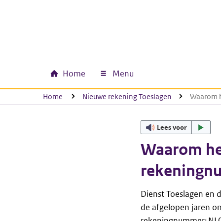
Ga naar hoofdinhoud
Ga direct naar hoofdnavigatie
Ga direct naar footer
Home
Menu
Hoofdnavigatie
U bevindt zich hier:
Home
Nieuwe rekening Toeslagen
Waarom h
Lees voor
Waarom he
rekeningn
Dienst Toeslagen en d
de afgelopen jaren o
rekeningnummer: NL