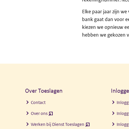
Elke paar jaar zijn w
bank gaat dan voor ee
kiezen we opnieuw ee
hebben we gekozen 
Algemene informatie
Over Toeslagen
Inlogg
Contact
Inlogg
Over ons
Inlogg
(opent
nieuw
Werken bij Dienst Toeslagen
Inlog
(opent
venster)