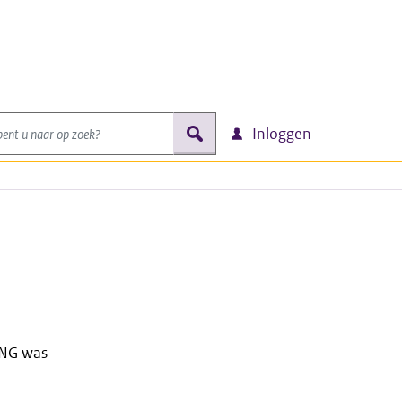
nt u naar op zoek?
zoek
Inloggen
ING was