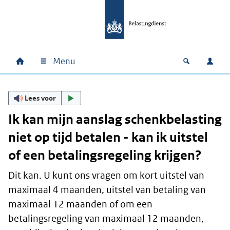
Ga naar hoofdinhoud
Ga direct naar hoofdnavigatie
Ga direct naar footer
Menu
Home
Open zoek
Inlo
Hoofdnavigatie
Lees voor
Ik kan mijn aanslag schenkbelasting
niet op tijd betalen - kan ik uitstel
of een betalingsregeling krijgen?
Dit kan. U kunt ons vragen om kort uitstel van
maximaal 4 maanden, uitstel van betaling van
maximaal 12 maanden of om een
betalingsregeling van maximaal 12 maanden,