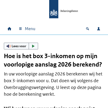
Ga naar hoofdinhoud
Ga direct naar hoofdnavigatie
Ga direct naar footer
Menu
Home
Open zoek
Inlo
Hoofdnavigatie
Lees voor
Hoe is het box 3-inkomen op mijn
voorlopige aanslag 2026 berekend?
In uw voorlopige aanslag 2026 berekenen wij het
box 3-inkomen voor u. Dat doen wij volgens de
Overbruggingswetgeving. U leest op deze pagina
hoe de berekening werkt.