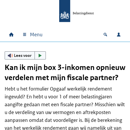
Ga naar hoofdinhoud
Ga direct naar hoofdnavigatie
Ga direct naar footer
Menu
Home
Open zoek
Inlo
Hoofdnavigatie
Lees voor
Kan ik mijn box 3-inkomen opnieuw
verdelen met mijn fiscale partner?
Hebt u het formulier Opgaaf werkelijk rendement
ingevuld? En hebt u voor 1 of meer belastingjaren
aangifte gedaan met een fiscale partner? Misschien wilt
u de verdeling van uw vermogen en aftrekposten
aanpassen omdat dat voordeliger is. Bij de berekening
van het werkelijk rendement gaan wij namelijk uit van