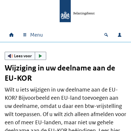
Ga naar hoofdinhoud
Ga direct naar hoofdnavigatie
Ga direct naar footer
Menu
Home
Open zoek
Inlo
Hoofdnavigatie
Lees voor
Wijziging in uw deelname aan de
EU-KOR
Wilt u iets wijzigen in uw deelname aan de EU-
KOR? Bijvoorbeeld een EU-land toevoegen aan
uw deelname, omdat u daar een btw-vrijstelling
wilt toepassen. Of u wilt zich alleen afmelden voor
een of meer EU-landen, maar niet uw gehele
deelname aan de EU-KOR beëindigen. Lees hier