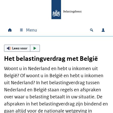
Ga naar hoofdinhoud
Ga direct naar hoofdnavigatie
Ga direct naar footer
Menu
Home
Open zoek
Inlo
Hoofdnavigatie
Lees voor
Het belastingverdrag met België
Woont u in Nederland en hebt u inkomen uit
België? Of woont u in België en hebt u inkomen
uit Nederland? In het belastingverdrag tussen
Nederland en België staan regels en afspraken
over waar u belasting betaalt in uw situatie. De
afspraken in het belastingverdrag zijn bindend en
gaan altijd voor de nationale wetgeving in