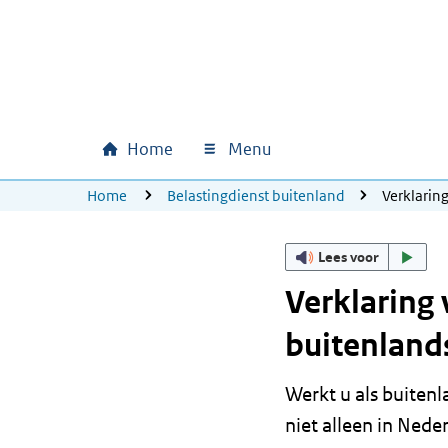
Ga naar hoofdinhoud
Ga direct naar hoofdnavigatie
Ga direct naar footer
Home
Menu
Hoofdnavigatie
U bevindt zich hier:
Home
Belastingdienst buitenland
Verklarin
Lees voor
Verklaring 
buitenlan
Werkt u als buiten
niet alleen in Nede