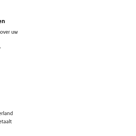
en
 over uw
w
erland
etaalt