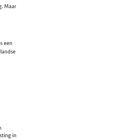
g. Maar
ns een
rlandse
n
ting in