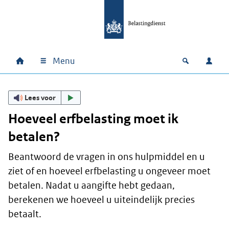
Ga naar hoofdinhoud
Ga direct naar hoofdnavigatie
Ga direct naar footer
Menu
Home
Open zoek
Inlo
Hoofdnavigatie
Lees voor
Hoeveel erfbelasting moet ik
betalen?
Beantwoord de vragen in ons hulpmiddel en u
ziet of en hoeveel erfbelasting u ongeveer moet
betalen. Nadat u aangifte hebt gedaan,
berekenen we hoeveel u uiteindelijk precies
betaalt.