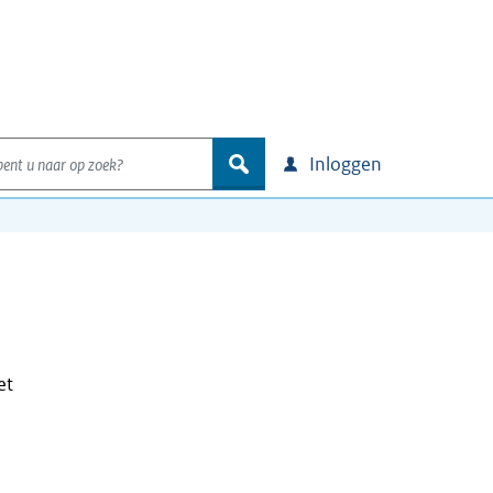
nt u naar op zoek?
zoek
Inloggen
et