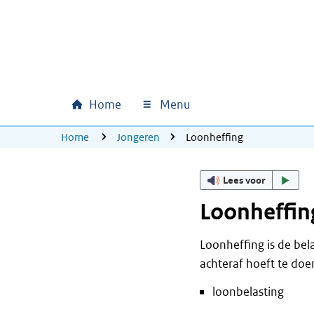
Ga naar hoofdinhoud
Ga direct naar hoofdnavigatie
Ga direct naar footer
Home
Menu
Hoofdnavigatie
U bevindt zich hier:
Home
Jongeren
Loonheffing
Lees voor
Loonheffin
Loonheffing is de bela
achteraf hoeft te doe
loonbelasting