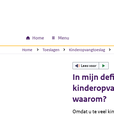
Ga naar hoofdinhoud
Ga direct naar hoofdnavigatie
Ga direct naar footer
Home
Menu
Hoofdnavigatie
U bevindt zich hier:
Home
Toeslagen
Kinderopvangtoeslag
Lees voor
In mijn def
kinderopva
waarom?
Omdat u te veel ki