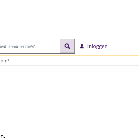
nt u naar op zoek?
zoek
Inloggen
arom?
n.