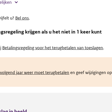
elijken
wijfelt u?
Bel ons
.
gsregeling krijgen als u het niet in 1 keer kunt
ij
Betalingsregeling voor het terugbetalen van toeslagen
.
volgend jaar weer moet terugbetalen
en geef wijzigingen op 
lag in beeld