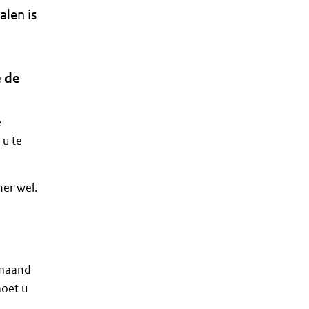
alen is
e de
e
 u te
ner wel.
 maand
moet u