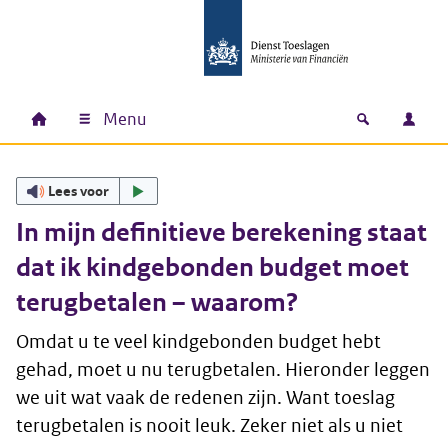
Ga naar hoofdinhoud
Ga direct naar hoofdnavigatie
Ga direct naar footer
Menu
Home
Open zoek
Inlo
Hoofdnavigatie
Lees voor
In mijn definitieve berekening staat
dat ik kindgebonden budget moet
terugbetalen – waarom?
Omdat u te veel kindgebonden budget hebt
gehad, moet u nu terugbetalen. Hieronder leggen
we uit wat vaak de redenen zijn. Want toeslag
terugbetalen is nooit leuk. Zeker niet als u niet