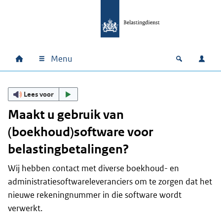
Ga naar hoofdinhoud
Ga direct naar hoofdnavigatie
Ga direct naar footer
Menu
Home
Open zoek
Inlo
Hoofdnavigatie
Lees voor
Maakt u gebruik van
(boekhoud)software voor
belastingbetalingen?
Wij hebben contact met diverse boekhoud- en
administratiesoftwareleveranciers om te zorgen dat het
nieuwe rekeningnummer in die software wordt
verwerkt.