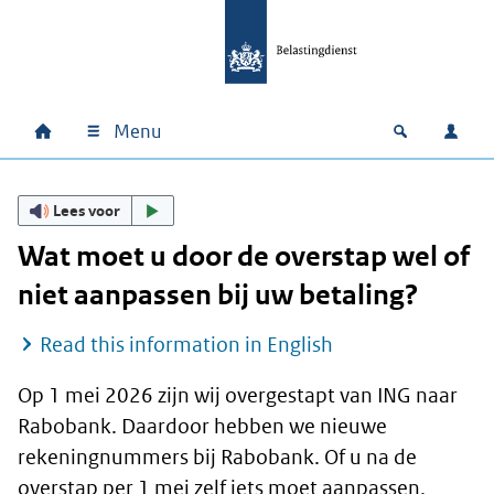
Ga naar hoofdinhoud
Ga direct naar hoofdnavigatie
Ga direct naar footer
Menu
Home
Open zoek
Inlo
Hoofdnavigatie
Lees voor
Wat moet u door de overstap wel of
niet aanpassen bij uw betaling?
Read this information in English
Op 1 mei 2026 zijn wij overgestapt van ING naar
Rabobank. Daardoor hebben we nieuwe
rekeningnummers bij Rabobank. Of u na de
overstap per 1 mei zelf iets moet aanpassen,