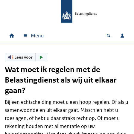
Ga naar hoofdinhoud
Ga direct naar hoofdnavigatie
Ga direct naar footer
Menu
Home
Open zoek
Inlo
Hoofdnavigatie
Lees voor
Wat moet ik regelen met de
Belastingdienst als wij uit elkaar
gaan?
Bij een echtscheiding moet u een hoop regelen. Of als u
samenwoonde en uit elkaar gaat. Misschien hebt u
toeslagen, of hebt u daar straks recht op. Of moet u
rekening houden met alimentatie op uw