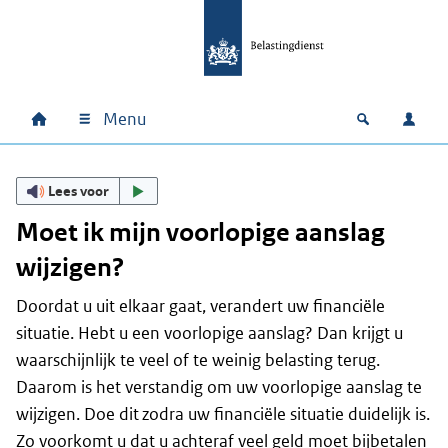
Ga naar hoofdinhoud
Ga direct naar hoofdnavigatie
Ga direct naar footer
Menu
Home
Open zoek
Inlo
Hoofdnavigatie
Lees voor
Moet ik mijn voorlopige aanslag
wijzigen?
Doordat u uit elkaar gaat, verandert uw financiële
situatie. Hebt u een voorlopige aanslag? Dan krijgt u
waarschijnlijk te veel of te weinig belasting terug.
Daarom is het verstandig om uw voorlopige aanslag te
wijzigen. Doe dit zodra uw financiële situatie duidelijk is.
Zo voorkomt u dat u achteraf veel geld moet bijbetalen