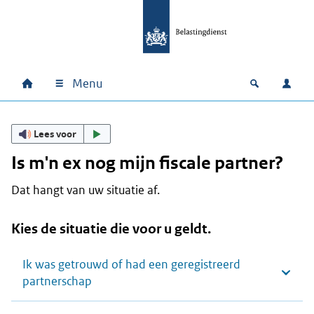
Ga naar hoofdinhoud
Ga direct naar hoofdnavigatie
Ga direct naar footer
Menu
Home
Open zoek
Inlo
Hoofdnavigatie
Lees voor
Is m'n ex nog mijn fiscale partner?
Dat hangt van uw situatie af.
Kies de situatie die voor u geldt.
Ik was getrouwd of had een geregistreerd
partnerschap