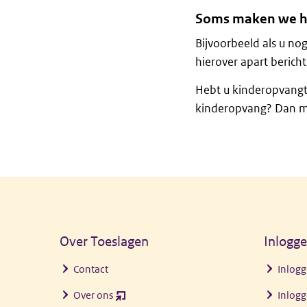
Soms maken we het
Bijvoorbeeld als u no
hierover apart berich
Hebt u kinderopvangt
kinderopvang? Dan ma
Algemene informatie
Over Toeslagen
Inlogg
Contact
Inlogg
Over ons
Inlogg
(opent