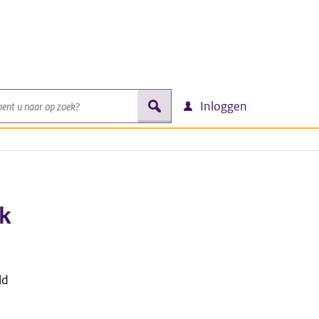
nt u naar op zoek?
zoek
Inloggen
ik
ld