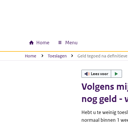
Ga naar hoofdinhoud
Ga direct naar hoofdnavigatie
Ga direct naar footer
Home
Menu
Hoofdnavigatie
U bevindt zich hier:
Home
Toeslagen
Geld tegoed na definitieve
Lees voor
Volgens mij
nog geld - 
Hebt u te weinig toes
normaal binnen 1 wee