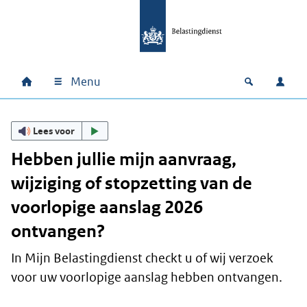
Ga naar hoofdinhoud
Ga direct naar hoofdnavigatie
Ga direct naar footer
Menu
Home
Open zoek
Inlo
Hoofdnavigatie
Lees voor
Hebben jullie mijn aanvraag,
wijziging of stopzetting van de
voorlopige aanslag 2026
ontvangen?
In Mijn Belastingdienst checkt u of wij verzoek
voor uw voorlopige aanslag hebben ontvangen.