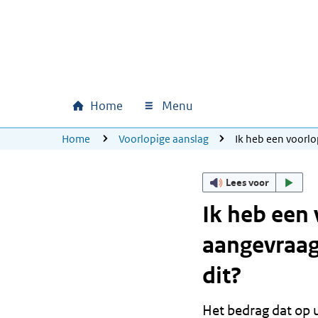
Ga naar hoofdinhoud
Ga direct naar hoofdnavigatie
Ga direct naar footer
Home
Menu
Hoofdnavigatie
U bevindt zich hier:
Home
Voorlopige aanslag
Ik heb een voorlo
Lees voor
Ik heb een
aangevraagd
dit?
Het bedrag dat op u