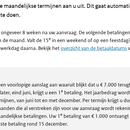
ke maandelijkse termijnen aan u uit. Dit gaat automati
 te doen.
 u ongeveer 8 weken na uw aanvraag. De volgende betalingen 
e
 de maand. Valt de 15
in een weekend of op een feestdag
werkdag daarna. Bekijk het
overzicht van de betaaldatums
v
en voorlopige aanslag aan waaruit blijkt dat u € 7.000 terugk
e
ter, eind juni, krijgt u een 1
betaling. Het jaarbedrag word
mijnen, van juni tot en met december. Per termijn krijgt u du
anden die al verstreken zijn voor uw aanvraag wordt rekeni
e
andelijkse betalingen. Uw 1
betaling van € 1.000 ontvangt
atste betaling rond 15 december.