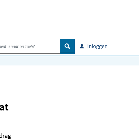
nt u naar op zoek?
zoek
Inloggen
at
edrag