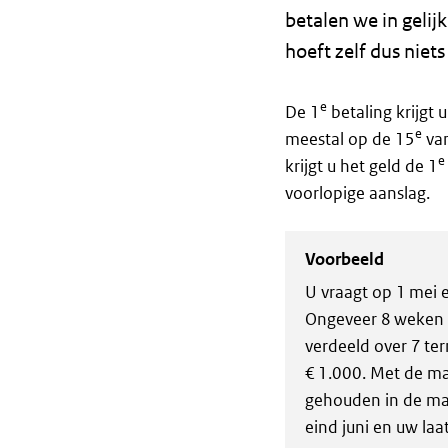
betalen we in gelij
hoeft zelf dus niets
e
De 1
betaling krijgt
e
meestal op de 15
van
e
krijgt u het geld de 1
voorlopige aanslag.
Voorbeeld
U vraagt op 1 mei e
Ongeveer 8 weken la
verdeeld over 7 ter
€ 1.000. Met de ma
gehouden in de ma
eind juni en uw la