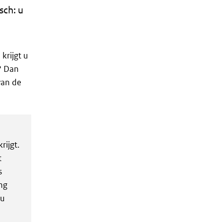
sch: u
krijgt u
? Dan
an de
rijgt.
t
s
ng
 u