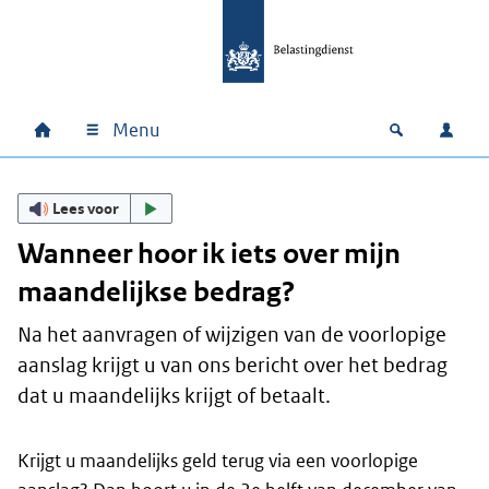
Ga naar hoofdinhoud
Ga direct naar hoofdnavigatie
Ga direct naar footer
Menu
Home
Open zoek
Inlo
Hoofdnavigatie
Lees voor
Wanneer hoor ik iets over mijn
maandelijkse bedrag?
Na het aanvragen of wijzigen van de voorlopige
aanslag krijgt u van ons bericht over het bedrag
dat u maandelijks krijgt of betaalt.
Krijgt u maandelijks geld terug via een voorlopige