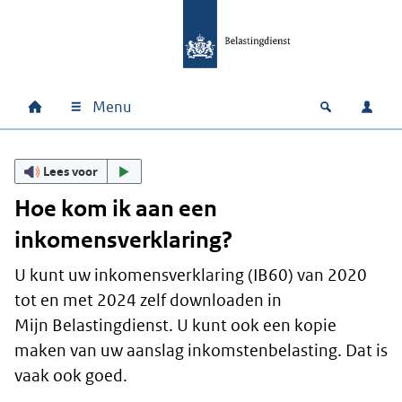
Ga naar hoofdinhoud
Ga direct naar hoofdnavigatie
Ga direct naar footer
Menu
Home
Open zoek
Inlo
Hoofdnavigatie
Lees voor
Hoe kom ik aan een
inkomensverklaring?
U kunt uw inkomensverklaring (IB60) van 2020
tot en met 2024 zelf downloaden in
Mijn Belastingdienst. U kunt ook een kopie
maken van uw aanslag inkomstenbelasting. Dat is
vaak ook goed.