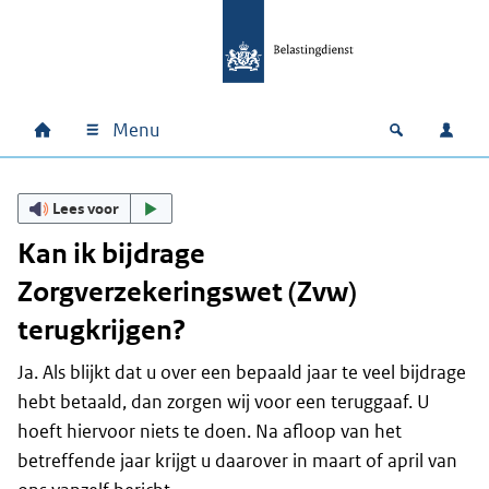
Ga naar hoofdinhoud
Ga direct naar hoofdnavigatie
Ga direct naar footer
Menu
Home
Open zoek
Inlo
Hoofdnavigatie
Lees voor
Kan ik bijdrage
Zorgverzekeringswet (Zvw)
terugkrijgen?
Ja. Als blijkt dat u over een bepaald jaar te veel bijdrage
hebt betaald, dan zorgen wij voor een teruggaaf. U
hoeft hiervoor niets te doen. Na afloop van het
betreffende jaar krijgt u daarover in maart of april van