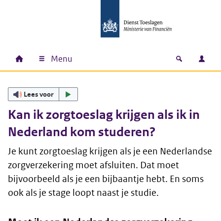
Ga naar hoofdinhoud
Ga direct naar hoofdnavigatie
Ga direct naar footer
Menu
Home
Open zoek
Inlo
Hoofdnavigatie
Lees voor
Kan ik zorgtoeslag krijgen als ik in
Nederland kom studeren?
Je kunt zorgtoeslag krijgen als je een Nederlandse
zorgverzekering moet afsluiten. Dat moet
bijvoorbeeld als je een bijbaantje hebt. En soms
ook als je stage loopt naast je studie.