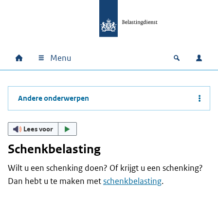
Ga naar hoofdinhoud
Ga direct naar hoofdnavigatie
Ga direct naar footer
Menu
Home
Open zoek
Inlo
Hoofdnavigatie
Andere onderwerpen
Lees voor
Schenkbelasting
Wilt u een schenking doen? Of krijgt u een schenking?
Dan hebt u te maken met
schenkbelasting
.