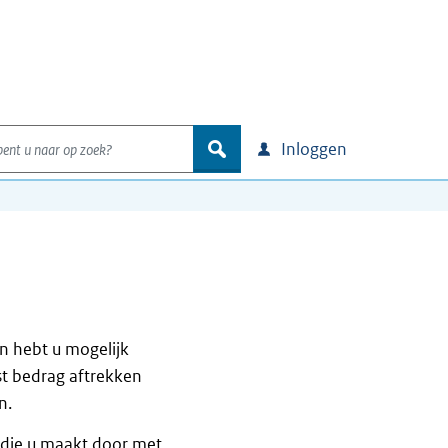
nt u naar op zoek?
zoek
Inloggen
n hebt u mogelijk
t bedrag aftrekken
n.
 die u maakt door met