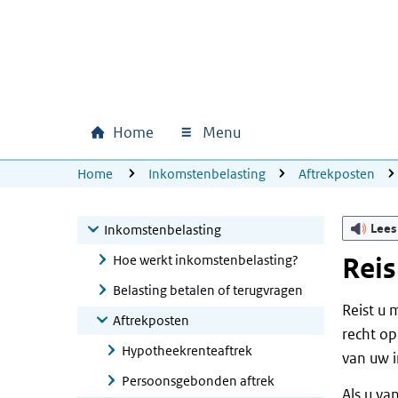
Ga naar hoofdinhoud
Ga direct naar hoofdnavigatie
Ga direct naar footer
Home
Menu
Hoofdnavigatie
U bevindt zich hier:
Home
Inkomstenbelasting
Aftrekposten
Lees
Inkomstenbelasting
Hoe werkt inkomstenbelasting?
Reis
Belasting betalen of terugvragen
Reist u 
Aftrekposten
recht op
Hypotheekrenteaftrek
van uw i
Persoonsgebonden aftrek
Als u va