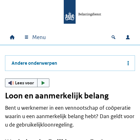
Ga naar hoofdinhoud
Ga direct naar hoofdnavigatie
Ga direct naar footer
Menu
Home
Open zoek
Inlo
Hoofdnavigatie
Andere onderwerpen
Lees voor
Loon en aanmerkelijk belang
Bent u werknemer in een vennootschap of coöperatie
waarin u een aanmerkelijk belang hebt? Dan geldt voor
u de gebruikelijkloonregeling.