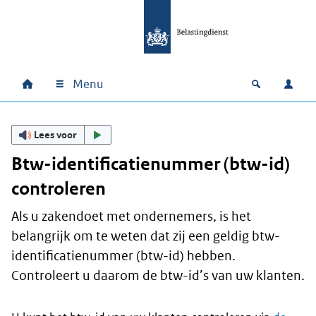
Ga naar hoofdinhoud
Ga direct naar hoofdnavigatie
Ga direct naar footer
Menu
Home
Open zoek
Inlo
Hoofdnavigatie
Lees voor
Btw-identificatienummer (btw-id)
controleren
Als u zakendoet met ondernemers, is het
belangrijk om te weten dat zij een geldig btw-
identificatienummer (btw-id) hebben.
Controleert u daarom de btw-id’s van uw klanten.