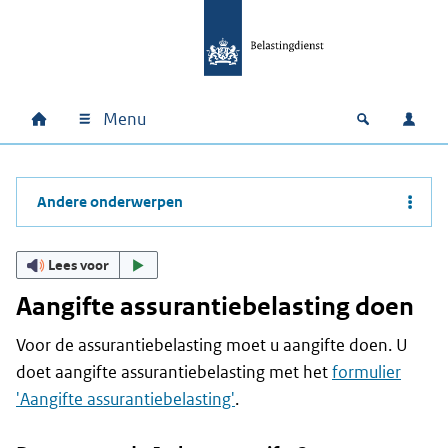
Ga naar hoofdinhoud
Ga direct naar hoofdnavigatie
Ga direct naar footer
Menu
Home
Open zoek
Inlo
Hoofdnavigatie
Andere onderwerpen
Lees voor
Aangifte assurantiebelasting doen
Voor de assurantiebelasting moet u aangifte doen. U
doet aangifte assurantiebelasting met het
formulier
'Aangifte assurantiebelasting'
.