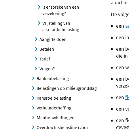
apart in
Is er sprake van een
verzekering?
De volge
Vrijstelling van
een
a
assurantiebelasting
een i
Aangifte doen
een b
Betalen
die in
Tarief
een w
Vragen?
Bankenbelasting
een b
verze
Belastingen op milieugrondslag
een
f
Kansspelbelasting
Verhuurderheffing
een v
Mijnbouwheffingen
een fi
geves
Overdrachtsbelasting (voor