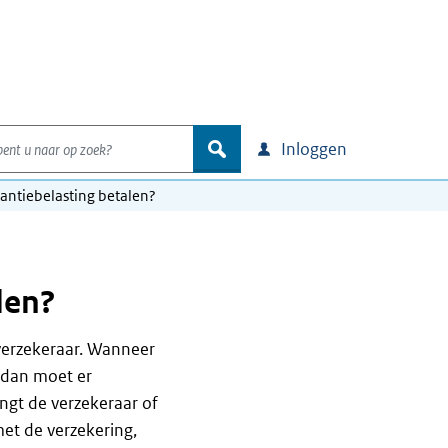
nt u naar op zoek?
zoek
Inloggen
antiebelasting betalen?
len?
verzekeraar. Wanneer
 dan moet er
ngt de verzekeraar of
et de verzekering,