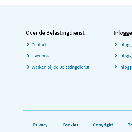
Algemene informatie
Over de Belastingdienst
Inlogg
Contact
Inlogg
Over ons
Inlogg
Werken bij de Belastingdienst
Inlog
Footer links
Privacy
Cookies
Copyright
T