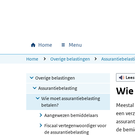
Ga naar hoofdinhoud
Ga direct naar hoofdnavigatie
Ga direct naar footer
Home
Menu
Hoofdnavigatie
U bevindt zich hier:
Home
Overige belastingen
Assurantiebelast
Lees
Overige belastingen
Assurantiebelasting
Wie 
Wie moet assurantiebelasting
Meestal 
betalen?
een verz
Aangewezen bemiddelaars
assurant
Fiscaal vertegenwoordiger voor
de bemi
de assurantiebelasting